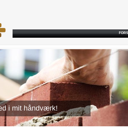
FORS
hed i mit håndværk!