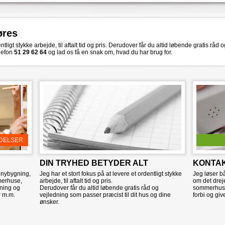
øres
ntligt stykke arbejde, til aftalt tid og pris. Derudover får du altid løbende gratis råd
elefon
51 29 62 64
og lad os få en snak om, hvad du har brug for.
DELSER
DIN TRYHED BETYDER ALT
KONTAK
 nybygning,
Jeg har et stort fokus på at levere et ordentligt stykke
Jeg løser 
merhuse,
arbejde, til aftalt tid og pris.
om det dreje
sning og
Derudover får du altid løbende gratis råd og
sommerhus e
r m.m.
vejledning som passer præcist til dit hus og dine
forbi og giv
ønsker.